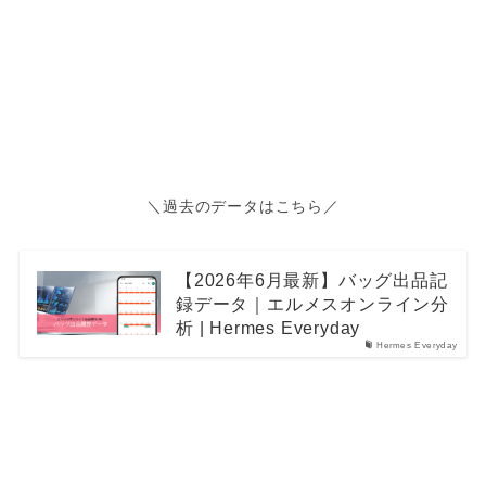
＼過去のデータはこちら／
【2026年6月最新】バッグ出品記
録データ｜エルメスオンライン分
析 | Hermes Everyday
Hermes Everyday