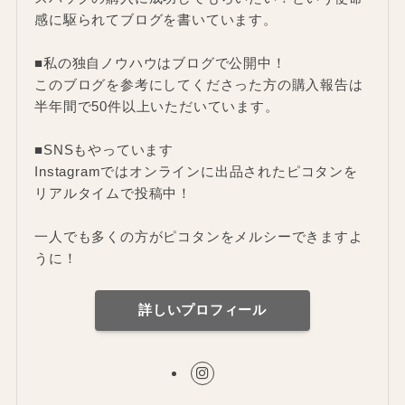
感に駆られてブログを書いています。
■私の独自ノウハウはブログで公開中！
このブログを参考にしてくださった方の購入報告は
半年間で50件以上いただいています。
■SNSもやっています
Instagramではオンラインに出品されたピコタンを
リアルタイムで投稿中！
一人でも多くの方がピコタンをメルシーできますよ
うに！
詳しいプロフィール