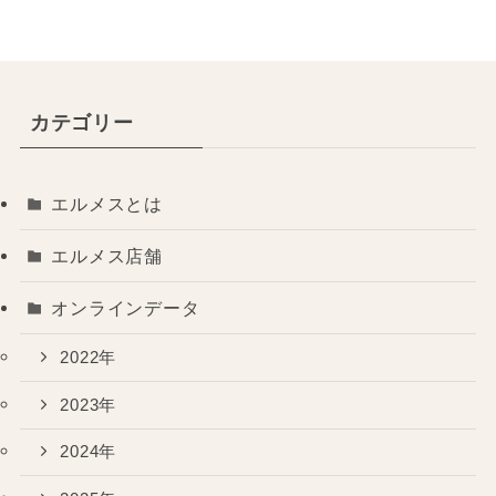
リ
ー
カテゴリー
エルメスとは
エルメス店舗
オンラインデータ
2022年
2023年
2024年