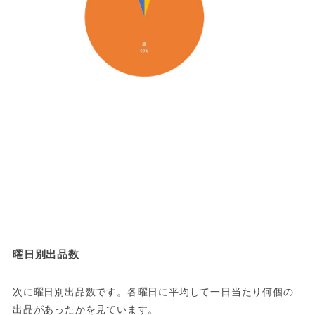
曜日別出品数
次に曜日別出品数です。各曜日に平均して一日当たり何個の
出品があったかを見ています。