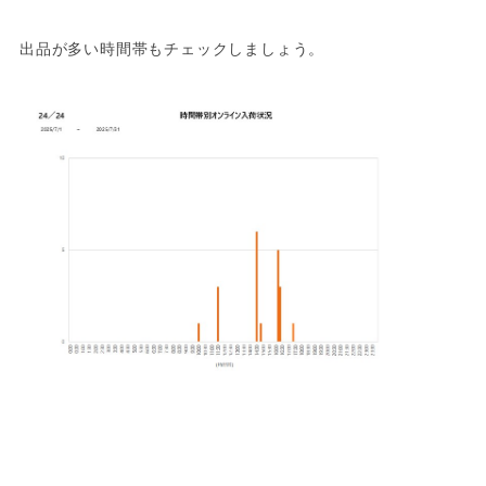
出品が多い時間帯もチェックしましょう。