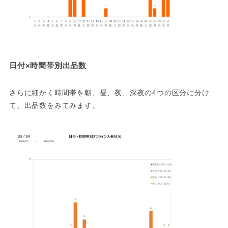
日付×時間帯別出品数
さらに細かく時間帯を朝、昼、夜、深夜の4つの区分に分け
て、出品数をみてみます。