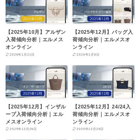
【2025年10月】アルザン
【2025年12月】バッグ入
入荷傾向分析｜エルメス
荷傾向分析｜エルメスオ
オンライン
ンライン
2026年1月21日
2026年1月9日
【2025年12月】インザル
【2025年12月】24/24入
ープ入荷傾向分析｜エル
荷傾向分析｜エルメスオ
メスオンライン
ンライン
2025年12月29日
2025年12月29日