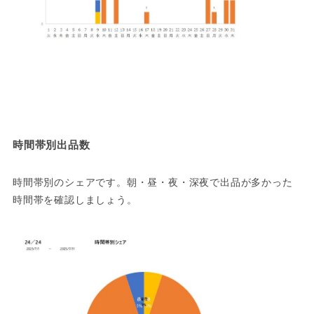
時間帯別出品数
時間帯別のシェアです。朝・昼・夜・深夜で出品が多かった
時間帯を確認しましょう。