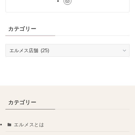
カテゴリー
カ
テ
ゴ
リ
ー
カテゴリー
エルメスとは