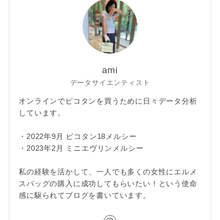
ami
データサイエンティスト
オンラインでピコタンを買うために日々データ分析
しています。
・2022年9月 ピコタン18メルシー
・2023年2月 ミニエヴリンメルシー
私の経験を活かして、一人でも多くの女性にエルメ
スバッグの購入に成功してもらいたい！という使命
感に駆られてブログを書いています。