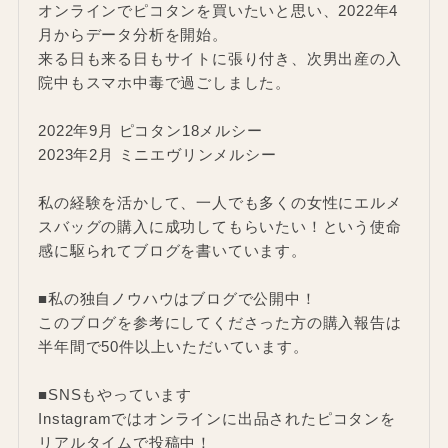
オンラインでピコタンを買いたいと思い、2022年4
月からデータ分析を開始。
来る日も来る日もサイトに張り付き、次男出産の入
院中もスマホ中毒で過ごしました。
2022年9月 ピコタン18メルシー
2023年2月 ミニエヴリンメルシー
私の経験を活かして、一人でも多くの女性にエルメ
スバッグの購入に成功してもらいたい！という使命
感に駆られてブログを書いています。
■私の独自ノウハウはブログで公開中！
このブログを参考にしてくださった方の購入報告は
半年間で50件以上いただいています。
■SNSもやっています
Instagramではオンラインに出品されたピコタンを
リアルタイムで投稿中！