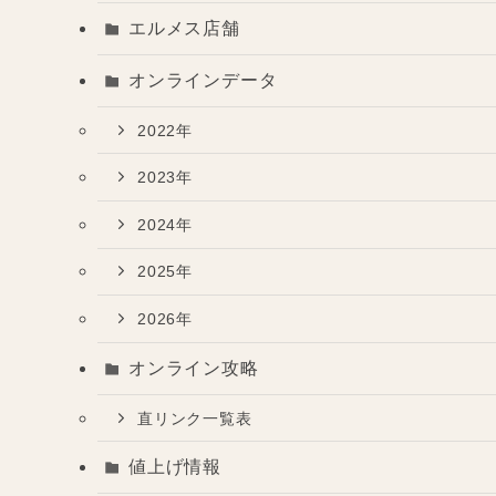
エルメス店舗
オンラインデータ
2022年
2023年
2024年
2025年
2026年
オンライン攻略
直リンク一覧表
値上げ情報