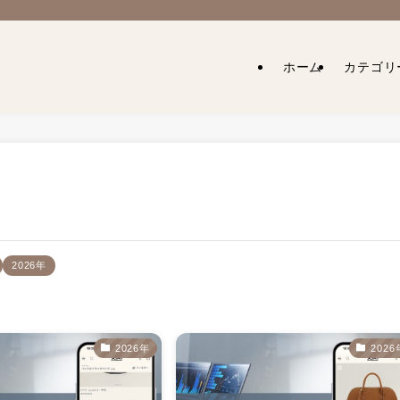
ホーム
カテゴリ
2026年
2026年
2026