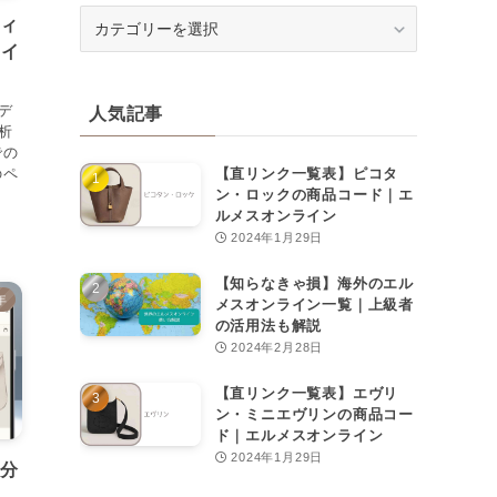
カ
ティ
テ
ライ
ゴ
リ
デ
人気記事
ー
析
での
のペ
【直リンク一覧表】ピコタ
ン・ロックの商品コード｜エ
ルメスオンライン
2024年1月29日
【知らなきゃ損】海外のエル
年
メスオンライン一覧｜上級者
の活用法も解説
2024年2月28日
【直リンク一覧表】エヴリ
ン・ミニエヴリンの商品コー
ド｜エルメスオンライン
2024年1月29日
向分