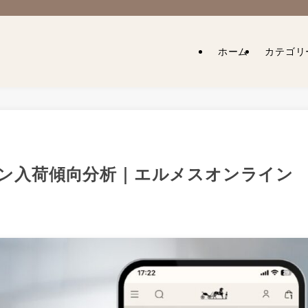
ホーム
カテゴリ
ヴリン入荷傾向分析｜エルメスオンライン