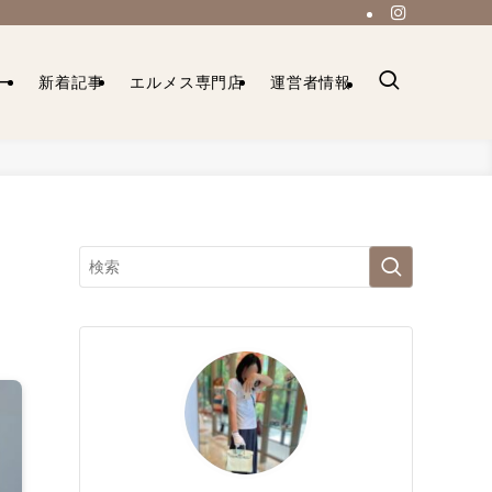
ー
新着記事
エルメス専門店
運営者情報