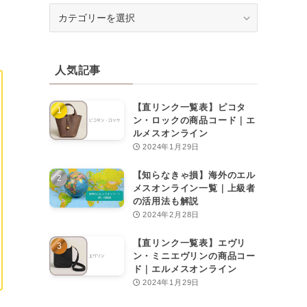
カ
テ
ゴ
リ
人気記事
ー
【直リンク一覧表】ピコタ
ン・ロックの商品コード｜エ
ルメスオンライン
2024年1月29日
【知らなきゃ損】海外のエル
メスオンライン一覧｜上級者
の活用法も解説
2024年2月28日
【直リンク一覧表】エヴリ
ン・ミニエヴリンの商品コー
ド｜エルメスオンライン
2024年1月29日