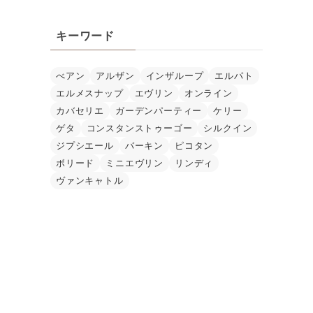
キーワード
べアン
アルザン
インザループ
エルパト
エルメスナップ
エヴリン
オンライン
カバセリエ
ガーデンパーティー
ケリー
ゲタ
コンスタンストゥーゴー
シルクイン
ジプシエール
バーキン
ピコタン
ボリード
ミニエヴリン
リンディ
ヴァンキャトル