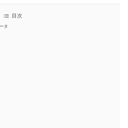
目次
データ