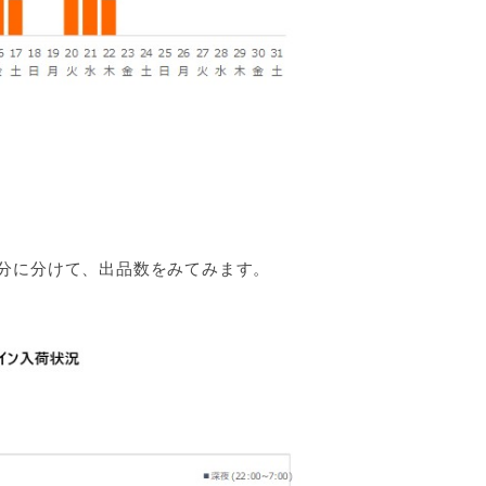
分に分けて、出品数をみてみます。