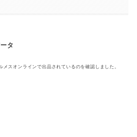
データ
ルメスオンラインで出品されているのを確認しました。