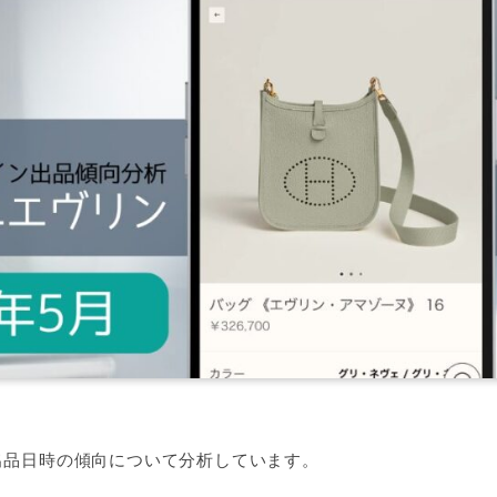
出品日時の傾向について分析しています。