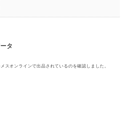
データ
ルメスオンラインで出品されているのを確認しました。