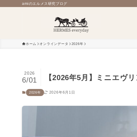
amiのエルメス研究ブログ
ホーム
オンラインデータ
2026年
2026
【2026年5月】ミニエ
6/01
2026年6月1日
2026年