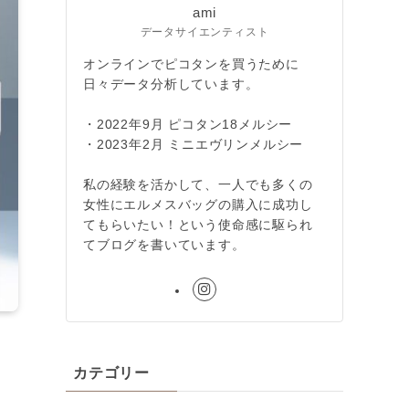
ami
データサイエンティスト
オンラインでピコタンを買うために
日々データ分析しています。
・2022年9月 ピコタン18メルシー
・2023年2月 ミニエヴリンメルシー
私の経験を活かして、一人でも多くの
女性にエルメスバッグの購入に成功し
てもらいたい！という使命感に駆られ
てブログを書いています。
カテゴリー