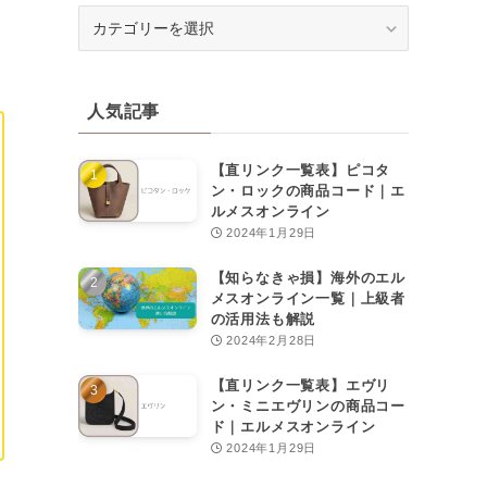
カ
テ
ゴ
リ
人気記事
ー
【直リンク一覧表】ピコタ
ン・ロックの商品コード｜エ
ルメスオンライン
2024年1月29日
【知らなきゃ損】海外のエル
メスオンライン一覧｜上級者
の活用法も解説
2024年2月28日
【直リンク一覧表】エヴリ
ン・ミニエヴリンの商品コー
ド｜エルメスオンライン
2024年1月29日