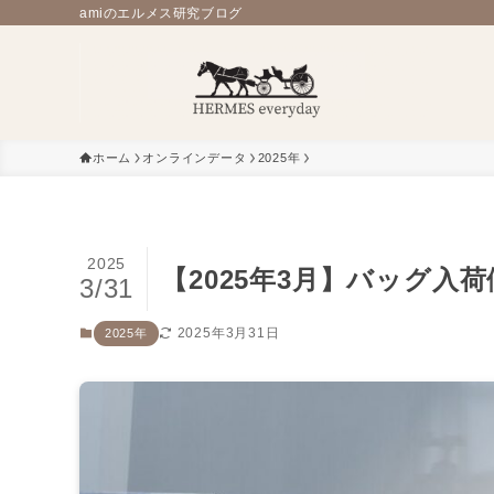
amiのエルメス研究ブログ
ホーム
オンラインデータ
2025年
2025
【2025年3月】バッグ
3/31
2025年3月31日
2025年