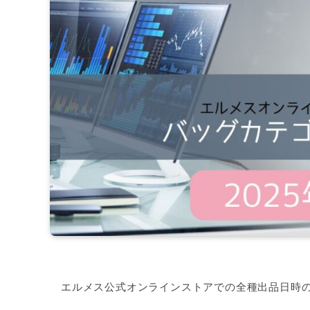
エルメス公式オンラインストアでの全種出品日時