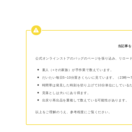
当記事を
公式オンラインストアのバッグのページを張り込み、リロー
素人（+その家族）が手作業で数えています。
だいたい毎日5~10分置きくらいに見ています。（23時
時間帯は発見した時刻を切り上げて10分単位にしている
見落としは大いにあり得ます。
出戻り再出品を重複して数えている可能性があります。
以上をご理解のうえ、参考程度にご覧ください。