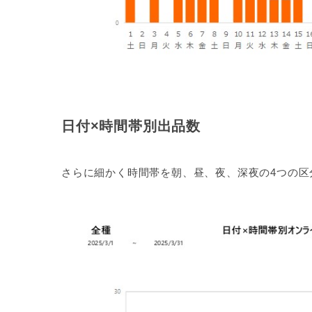
日付×時間帯別出品数
さらに細かく時間帯を朝、昼、夜、深夜の4つの区