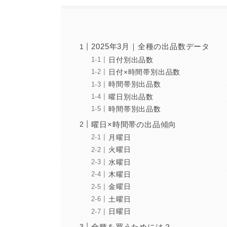
2025年3月｜全種の出品数データ
日付別出品数
日付×時間帯別出品数
時間帯別出品数
曜日別出品数
時間帯別出品数
曜日×時間帯の出品傾向
月曜日
火曜日
水曜日
木曜日
金曜日
土曜日
日曜日
全種を買うためには？