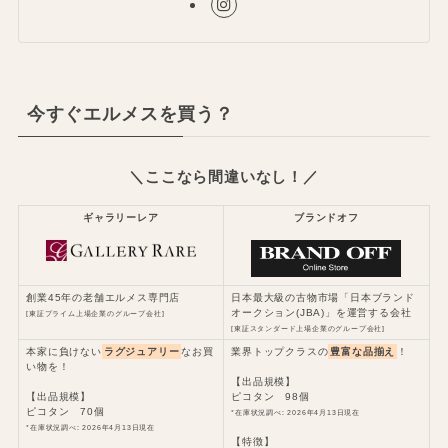
今すぐエルメスを買う？
＼ここなら間違いなし！／
ギャラリーレア
ブランドオフ
創業45年の老舗エルメス専門店
日本最大級の古物市場「日本ブランド
オークション(JBA)」を運営する会社
[東証プライム上場企業のグループ会社]
[東証スタンダード上場企業のグループ会社]
本家に負けない
ラグジュアリー
なお買
業界トップクラスの
豊富な品揃え
！
い物を！
【出品規模】
【出品規模】
ピコタン 98個
ピコタン 70個
*在庫状況調べ: 2026年4月13日現在
*在庫状況調べ: 2026年4月13日現在
【特徴】