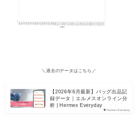
＼過去のデータはこちら／
【2026年6月最新】バッグ出品記
録データ｜エルメスオンライン分
析 | Hermes Everyday
Hermes Everyday