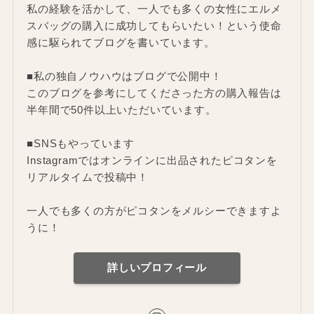
私の経験を活かして、一人でも多くの女性にエルメ
スバッグの購入に成功してもらいたい！という使命
感に駆られてブログを書いています。
■私の独自ノウハウはブログで公開中！
このブログを参考にしてくださった方の購入報告は
半年間で50件以上いただいています。
■SNSもやっています
Instagramではオンラインに出品されたピコタンを
リアルタイムで投稿中！
一人でも多くの方がピコタンをメルシーできますよ
うに！
詳しいプロフィール