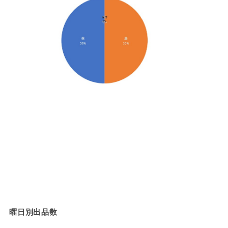
曜日別出品数