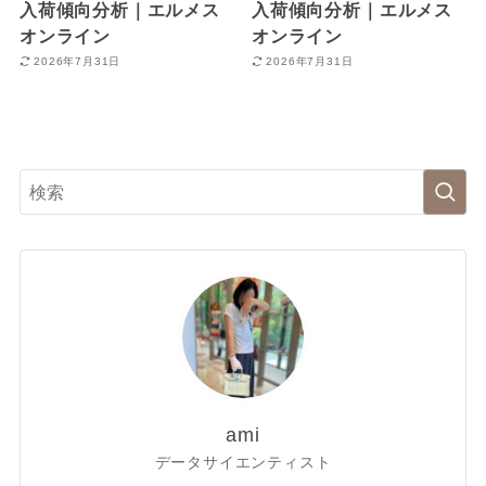
入荷傾向分析｜エルメス
入荷傾向分析｜エルメス
オンライン
オンライン
2026年7月31日
2026年7月31日
ami
データサイエンティスト