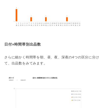
日付×時間帯別出品数
さらに細かく時間帯を朝、昼、夜、深夜の4つの区分に分け
て、出品数をみてみます。