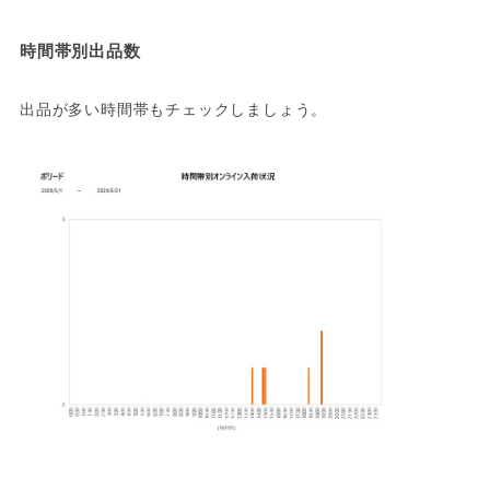
時間帯別出品数
出品が多い時間帯もチェックしましょう。