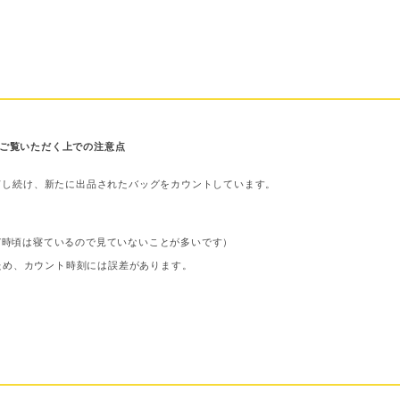
ご覧いただく上での注意点
ドし続け、新たに出品されたバッグをカウントしています。
〜7時頃は寝ているので見ていないことが多いです）
ため、カウント時刻には誤差があります。