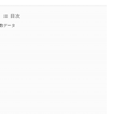
目次
品数データ