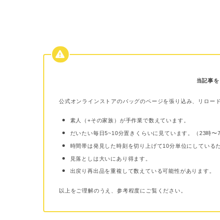
当記事を
公式オンラインストアのバッグのページを張り込み、リロー
素人（+その家族）が手作業で数えています。
だいたい毎日5~10分置きくらいに見ています。（23時
時間帯は発見した時刻を切り上げて10分単位にしている
見落としは大いにあり得ます。
出戻り再出品を重複して数えている可能性があります。
以上をご理解のうえ、参考程度にご覧ください。