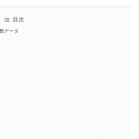
目次
品数データ