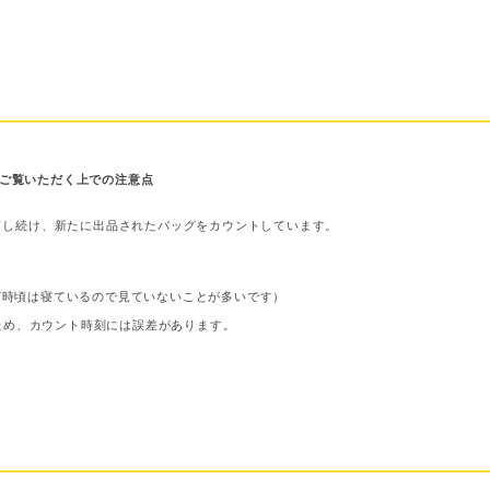
ご覧いただく上での注意点
ドし続け、新たに出品されたバッグをカウントしています。
〜7時頃は寝ているので見ていないことが多いです）
ため、カウント時刻には誤差があります。