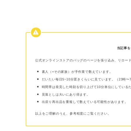
当記事を
公式オンラインストアのバッグのページを張り込み、リロー
素人（+その家族）が手作業で数えています。
だいたい毎日5~10分置きくらいに見ています。（23時
時間帯は発見した時刻を切り上げて10分単位にしている
見落としは大いにあり得ます。
出戻り再出品を重複して数えている可能性があります。
以上をご理解のうえ、参考程度にご覧ください。