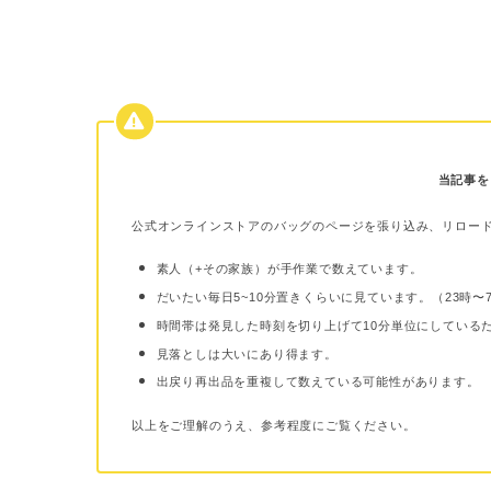
当記事を
公式オンラインストアのバッグのページを張り込み、リロー
素人（+その家族）が手作業で数えています。
だいたい毎日5~10分置きくらいに見ています。（23時
時間帯は発見した時刻を切り上げて10分単位にしている
見落としは大いにあり得ます。
出戻り再出品を重複して数えている可能性があります。
以上をご理解のうえ、参考程度にご覧ください。