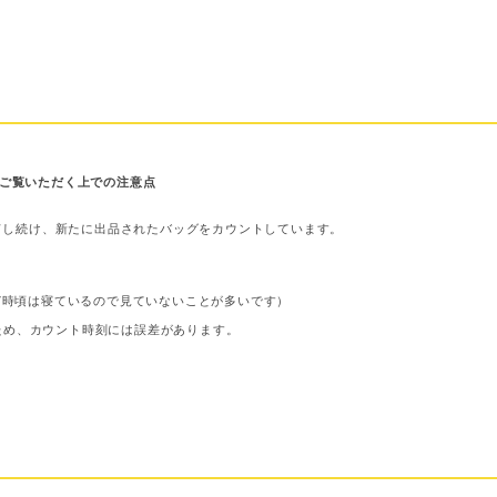
ご覧いただく上での注意点
ドし続け、新たに出品されたバッグをカウントしています。
〜7時頃は寝ているので見ていないことが多いです）
ため、カウント時刻には誤差があります。