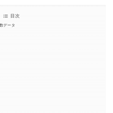
目次
品数データ