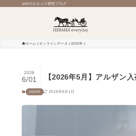
amiのエルメス研究ブログ
ホーム
オンラインデータ
2026年
2026
【2026年5月】アルザ
6/01
2026年6月1日
2026年