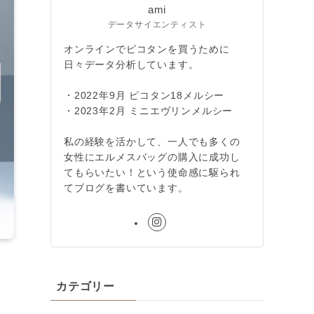
ami
データサイエンティスト
オンラインでピコタンを買うために
日々データ分析しています。
・2022年9月 ピコタン18メルシー
・2023年2月 ミニエヴリンメルシー
私の経験を活かして、一人でも多くの
女性にエルメスバッグの購入に成功し
てもらいたい！という使命感に駆られ
てブログを書いています。
カテゴリー