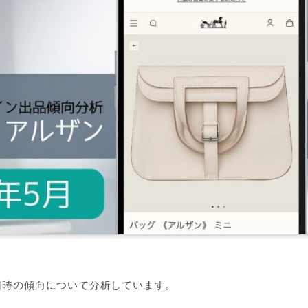
日時の傾向について分析しています。