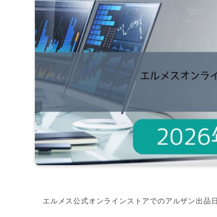
エルメス公式オンラインストアでのアルザン出品