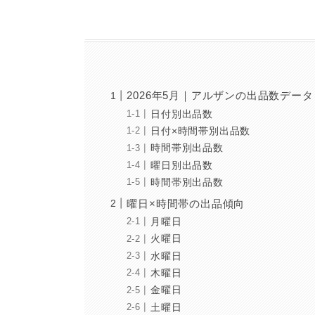
2026年5月｜アルザンの出品数データ
日付別出品数
日付×時間帯別出品数
時間帯別出品数
曜日別出品数
時間帯別出品数
曜日×時間帯の出品傾向
月曜日
火曜日
水曜日
木曜日
金曜日
土曜日