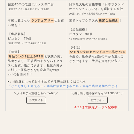
創業45年の老舗エルメス専門店
日本最大級の古物市場「日本ブランド
オークション(JBA)」を運営する会社
[東証プライム上場企業のグループ会社]
[東証スタンダード上場企業のグループ会社]
本家に負けない
ラグジュアリー
なお買
業界トップクラスの
豊富な品揃え
！
い物を！
【出品規模】
【出品規模】
ピコタン 98個
ピコタン 70個
*在庫状況調べ: 2026年4月13日現在
*在庫状況調べ: 2026年4月13日現在
【特徴】
【特徴】
A~Bランクのセカンドユース品が70%
商品ランクS以上が77%
と状態の良い
を占め、圧倒的な品数の中から選ぶこ
品物が多く、正規店のようなハイクラ
とができます。予算を抑えたい方に。
スなお買い物ができます。程度の良さ
に対して価格がかなり良心的なのは
amiのお墨付き！
⇨ami自身をもっておすすめできる理由詳しくはこちら
「どこも怪しく見える…」本当に信頼できるエルメス専門店の見極め方とは
＼クオリティ重視ならG-RARE／
＼掘り出し物を探すならBEANDOFF／
公式サイト
公式サイト
4/30まで限定クーポン配布中！