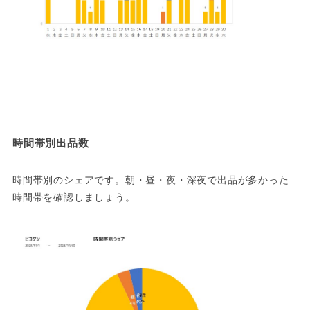
時間帯別出品数
時間帯別のシェアです。朝・昼・夜・深夜で出品が多かった
時間帯を確認しましょう。