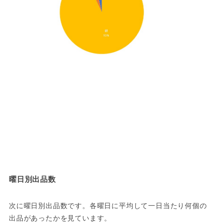
曜日別出品数
次に曜日別出品数です。各曜日に平均して一日当たり何個の
出品があったかを見ています。