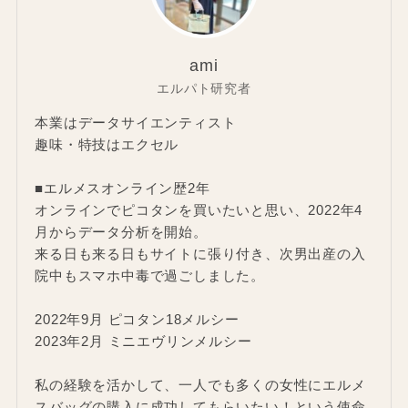
ami
エルパト研究者
本業はデータサイエンティスト
趣味・特技はエクセル
■エルメスオンライン歴2年
オンラインでピコタンを買いたいと思い、2022年4
月からデータ分析を開始。
来る日も来る日もサイトに張り付き、次男出産の入
院中もスマホ中毒で過ごしました。
2022年9月 ピコタン18メルシー
2023年2月 ミニエヴリンメルシー
私の経験を活かして、一人でも多くの女性にエルメ
スバッグの購入に成功してもらいたい！という使命