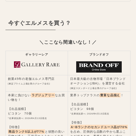
今すぐエルメスを買う？
＼ここなら間違いなし！／
ギャラリーレア
ブランドオフ
創業45年の老舗エルメス専門店
日本最大級の古物市場「日本ブランド
オークション(JBA)」を運営する会社
[東証プライム上場企業のグループ会社]
[東証スタンダード上場企業のグループ会社]
本家に負けない
ラグジュアリー
なお買
業界トップクラスの
豊富な品揃え
！
い物を！
【出品規模】
【出品規模】
ピコタン 98個
ピコタン 70個
*在庫状況調べ: 2026年4月13日現在
*在庫状況調べ: 2026年4月13日現在
【特徴】
【特徴】
A~Bランクのセカンドユース品が70%
商品ランクS以上が77%
と状態の良い
を占め、圧倒的な品数の中から選ぶこ