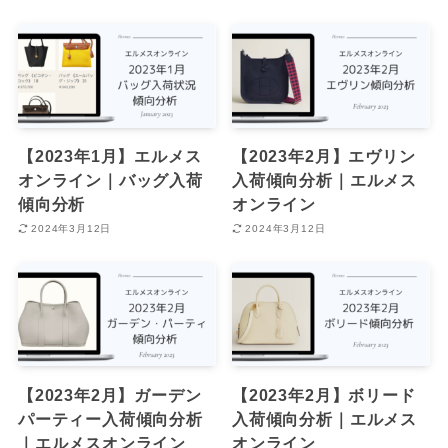
【2023年1月】エルメス
【2023年2月】エヴリン
オンライン｜バッグ入荷
入荷傾向分析｜エルメス
傾向分析
オンライン
2024年3月12日
2024年3月12日
【2023年2月】ガーデン
【2023年2月】ボリード
パーティー入荷傾向分析
入荷傾向分析｜エルメス
｜エルメスオンライン
オンライン