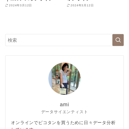
2024年3月12日
2024年3月12日
ami
データサイエンティスト
オンラインでピコタンを買うために日々データ分析