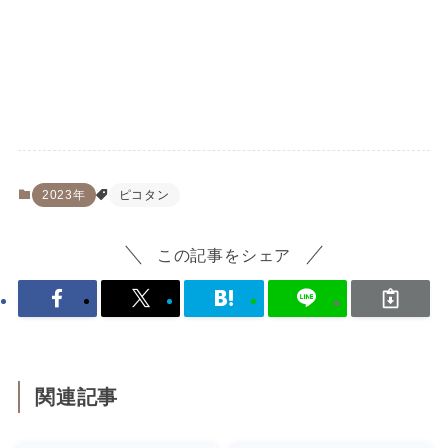
2023年
ピコタン
この記事をシェア
関連記事