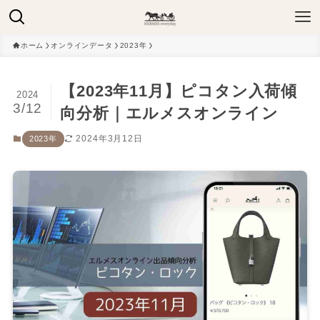
ホーム
オンラインデータ
2023年
【2023年11月】ピコタン入荷傾
2024
3/12
向分析｜エルメスオンライン
2024年3月12日
2023年