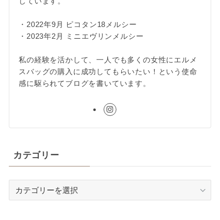
しています。
・2022年9月 ピコタン18メルシー
・2023年2月 ミニエヴリンメルシー
私の経験を活かして、一人でも多くの女性にエルメ
スバッグの購入に成功してもらいたい！という使命
感に駆られてブログを書いています。
カテゴリー
カ
テ
ゴ