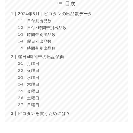
目次
2024年5月｜ピコタンの出品数データ
日付別出品数
日付×時間帯別出品数
時間帯別出品数
曜日別出品数
時間帯別出品数
曜日×時間帯の出品傾向
月曜日
火曜日
水曜日
木曜日
金曜日
土曜日
日曜日
ピコタンを買うためには？