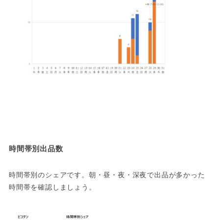
時間帯別出品数
時間帯別のシェアです。朝・昼・夜・深夜で出品が多かった
時間帯を確認しましょう。