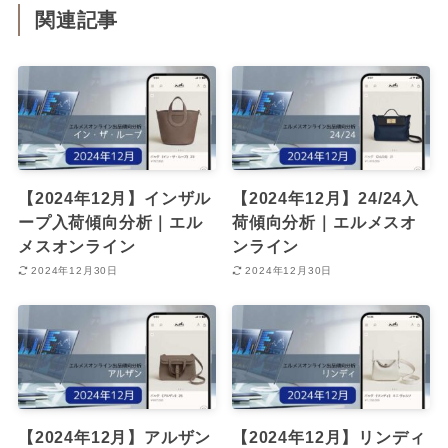
関連記事
【2024年12月】インザル
【2024年12月】24/24入
ープ入荷傾向分析｜エル
荷傾向分析｜エルメスオ
メスオンライン
ンライン
2024年12月30日
2024年12月30日
【2024年12月】アルザン
【2024年12月】リンディ