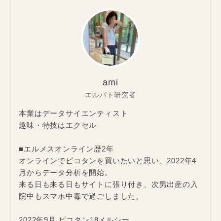
ami
エルパト研究者
本業はデータサイエンティスト
趣味・特技はエクセル
■エルメスオンライン歴2年
オンラインでピコタンを買いたいと思い、2022年4
月からデータ分析を開始。
来る日も来る日もサイトに張り付き、次男出産の入
院中もスマホ中毒で過ごしました。
2022年9月 ピコタン18メルシー