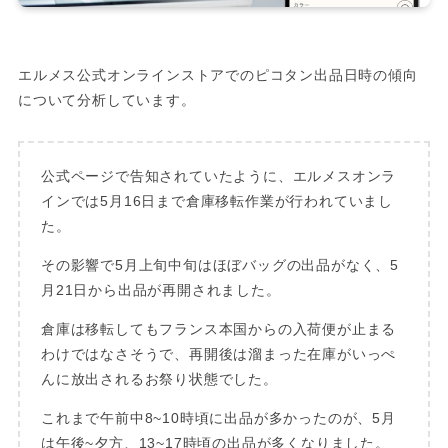
エルメス公式オンラインストアでのピコタン出品日時の傾向
について分析しています。
公式ページで告知されていたように、エルメスオンラ
インでは5月16日まで倉庫移転作業が行われていまし
た。
その影響で5月上旬中旬はほぼバッグの出品がなく、5
月21日から出品が再開されました。
倉庫は移転してもフランス本国からの入荷便が止まる
わけではなさそうで、再開後は溜まった在庫がいっぺ
んに放出されるお祭り状態でした。
これまで午前中8~10時頃に出品が多かったのが、5月
は午後~夕方、13~17時頃の出品が多くなりました。