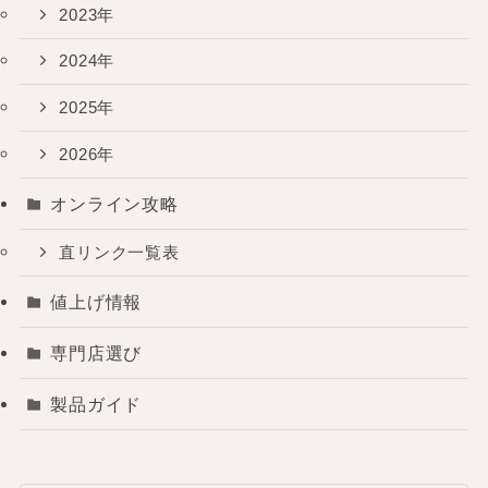
2023年
2024年
2025年
2026年
オンライン攻略
直リンク一覧表
値上げ情報
専門店選び
製品ガイド