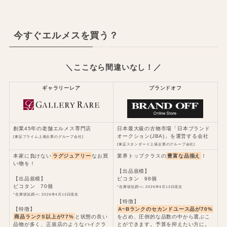
今すぐエルメスを買う？
＼ここなら間違いなし！／
ギャラリーレア
ブランドオフ
創業45年の老舗エルメス専門店
日本最大級の古物市場「日本ブランド
オークション(JBA)」を運営する会社
[東証プライム上場企業のグループ会社]
[東証スタンダード上場企業のグループ会社]
本家に負けない
ラグジュアリー
なお買
業界トップクラスの
豊富な品揃え
！
い物を！
【出品規模】
【出品規模】
ピコタン 98個
ピコタン 70個
*在庫状況調べ: 2026年4月13日現在
*在庫状況調べ: 2026年4月13日現在
【特徴】
【特徴】
A~Bランクのセカンドユース品が70%
商品ランクS以上が77%
と状態の良い
を占め、圧倒的な品数の中から選ぶこ
品物が多く、正規店のようなハイクラ
とができます。予算を抑えたい方に。