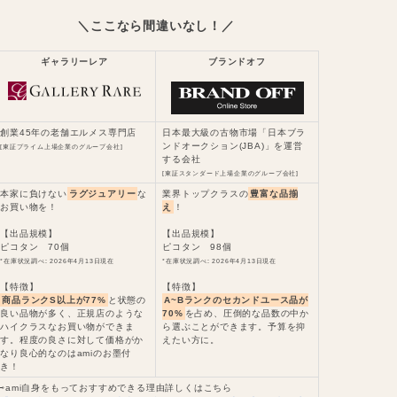
＼ここなら間違いなし！／
ギャラリーレア
ブランドオフ
創業45年の老舗エルメス専門店
日本最大級の古物市場「日本ブラ
ンドオークション(JBA)」を運営
[東証プライム上場企業のグループ会社]
する会社
[東証スタンダード上場企業のグループ会社]
本家に負けない
ラグジュアリー
な
業界トップクラスの
豊富な品揃
お買い物を！
え
！
【出品規模】
【出品規模】
ピコタン 70個
ピコタン 98個
*在庫状況調べ: 2026年4月13日現在
*在庫状況調べ: 2026年4月13日現在
【特徴】
【特徴】
商品ランクS以上が77%
と状態の
A~Bランクのセカンドユース品が
良い品物が多く、正規店のような
70%
を占め、圧倒的な品数の中か
ハイクラスなお買い物ができま
ら選ぶことができます。予算を抑
す。程度の良さに対して価格がか
えたい方に。
なり良心的なのはamiのお墨付
き！
⇨ami自身をもっておすすめできる理由詳しくはこちら