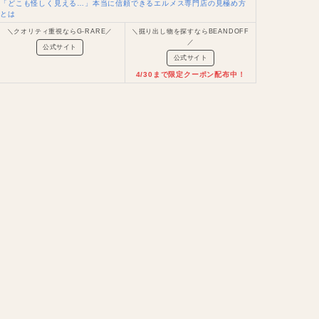
「どこも怪しく見える…」本当に信頼できるエルメス専門店の見極め方
とは
＼クオリティ重視ならG-RARE／
＼掘り出し物を探すならBEANDOFF
／
公式サイト
公式サイト
4/30まで限定クーポン配布中！