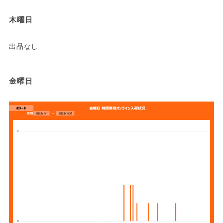
木曜日
出品なし
金曜日