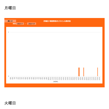
月曜日
火曜日