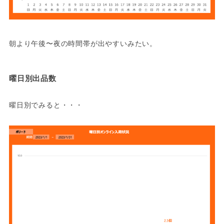
朝より午後〜夜の時間帯が出やすいみたい。
曜日別出品数
曜日別でみると・・・