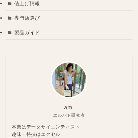
値上げ情報
専門店選び
製品ガイド
ami
エルパト研究者
本業はデータサイエンティスト
趣味・特技はエクセル