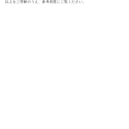
以上をご理解のうえ、参考程度にご覧ください。