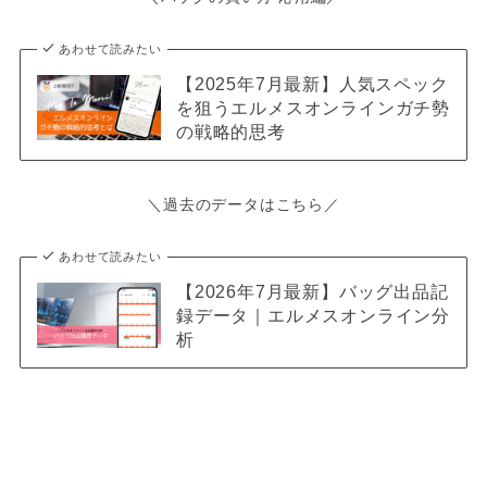
あわせて読みたい
【2025年7月最新】人気スペック
を狙うエルメスオンラインガチ勢
の戦略的思考
＼過去のデータはこちら／
あわせて読みたい
【2026年7月最新】バッグ出品記
録データ｜エルメスオンライン分
析