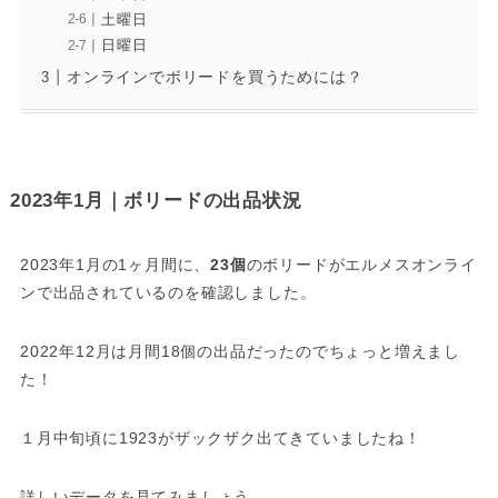
土曜日
日曜日
オンラインでボリードを買うためには？
2023年1月｜ボリードの出品状況
2023年1月の1ヶ月間に、
23個
のボリードがエルメスオンライ
ンで出品されているのを確認しました。
2022年12月は月間18個の出品だったのでちょっと増えまし
た！
１月中旬頃に1923がザックザク出てきていましたね！
詳しいデータを見てみましょう。