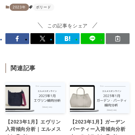
2023年
ボリード
この記事をシェア
関連記事
【2023年1月】エヴリン
【2023年1月】ガーデン
入荷傾向分析｜エルメス
パーティー入荷傾向分析